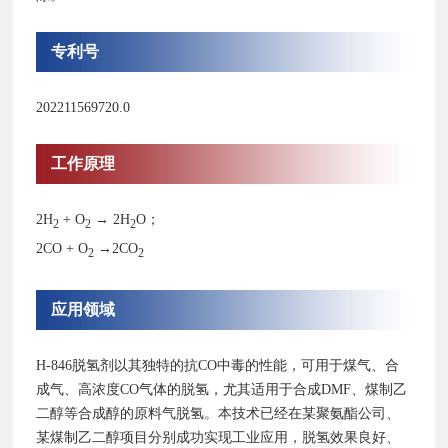
专利号
202211569720.0
工作原理
2H
+ O
→ 2H
O；
2
2
2
2CO + O
→2CO
2
2
应用领域
H-846脱氢剂以其独特的抗CO中毒的性能，可用于煤气、合
成气、高浓度CO气体的脱氢，尤其适用于合成DMF、煤制乙
二醇等合成醇的原料气脱氢。本技术已经在某聚氨酯公司、
某煤制乙二醇项目分别成功实现工业应用，脱氢效果良好、