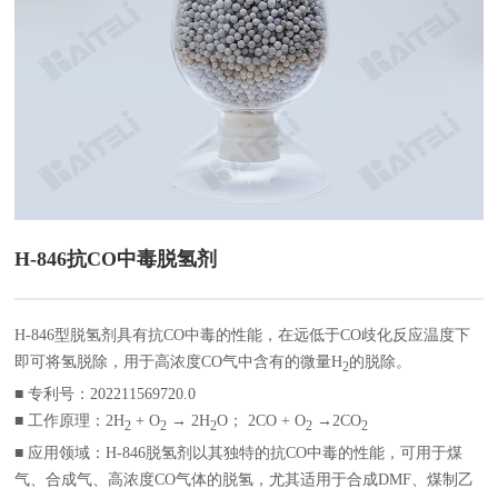
H-846抗CO中毒脱氢剂
H-846型脱氢剂具有抗CO中毒的性能，在远低于CO歧化反应温度下
即可将氢脱除，用于高浓度CO气中含有的微量H
的脱除。
2
■ 专利号：202211569720.0
■ 工作原理：2H
+ O
→ 2H
O； 2CO + O
→2CO
2
2
2
2
2
■ 应用领域：H-846脱氢剂以其独特的抗CO中毒的性能，可用于煤
气、合成气、高浓度CO气体的脱氢，尤其适用于合成DMF、煤制乙