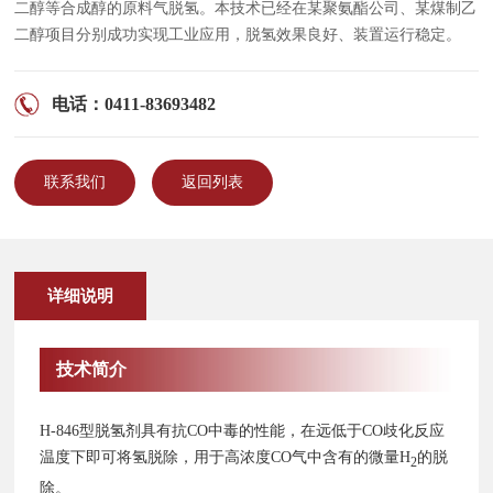
二醇等合成醇的原料气脱氢。本技术已经在某聚氨酯公司、某煤制乙
二醇项目分别成功实现工业应用，脱氢效果良好、装置运行稳定。
电话：0411-83693482
联系我们
返回列表
详细说明
技术简介
H-846型脱氢剂具有抗CO中毒的性能，在远低于CO歧化反应
温度下即可将氢脱除，用于高浓度CO气中含有的微量H
的脱
2
除。