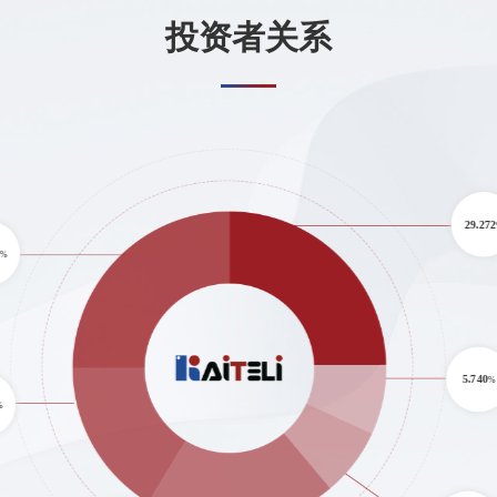
投资者关系
29.272
%
5.740
%
%