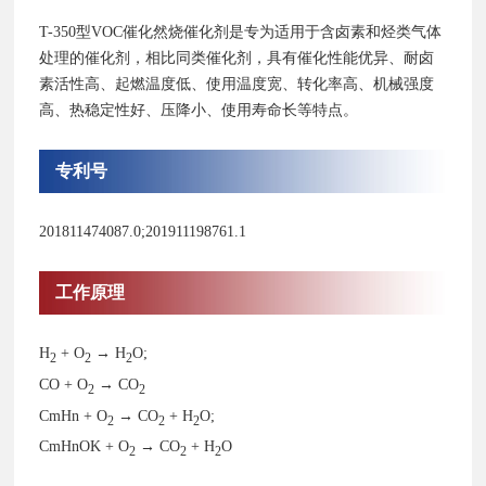
T-350型VOC催化然烧催化剂是专为适用于含卤素和烃类气体
处理的催化剂，相比同类催化剂，具有催化性能优异、耐卤
素活性高、起燃温度低、使用温度宽、转化率高、机械强度
高、热稳定性好、压降小、使用寿命长等特点。
专利号
201811474087.0;201911198761.1
工作原理
H
+ O
→ H
O;
2
2
2
CO + O
→ CO
2
2
CmHn + O
→ CO
+ H
O;
2
2
2
CmHnOK + O
→ CO
+ H
O
2
2
2