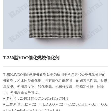
T-350型VOC催化燃烧催化剂
T-350型VOC催化然烧催化剂是专为适用于含卤素和烃类气体处理的
催化剂，相比同类催化剂，具有催化性能优异、耐卤素活性高、起燃
温度低、使用温度宽、转化率高、机械强度高、热稳定性好、压降
小、使用寿命长等特点。
■ 专利号：201811474087.0;201911198761.1
■ 工作原理：
H2 + O2 → H2O ;
CO + O2 → CO2；
CmHn + O2 → CO2
+ H2O ;
CmHnOK + O2 → CO2 + H2O